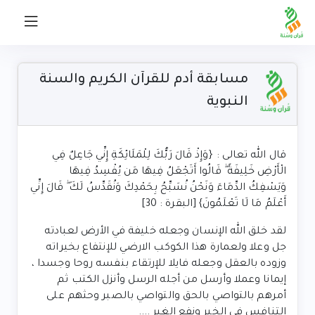
مسابقة أدم للقرآن الكريم والسنة
النبوية
قال الله تعالى : {وَإِذْ قَالَ رَبُّكَ لِلْمَلَائِكَةِ إِنِّي جَاعِلٌ فِي
الْأَرْضِ خَلِيفَةً ۖ قَالُوا أَتَجْعَلُ فِيهَا مَن يُفْسِدُ فِيهَا
وَيَسْفِكُ الدِّمَاءَ وَنَحْنُ نُسَبِّحُ بِحَمْدِكَ وَنُقَدِّسُ لَكَ ۖ قَالَ إِنِّي
أَعْلَمُ مَا لَا تَعْلَمُونَ} [البقرة : 30]
لقد خلق الله الإنسان وجعله خليفة في الأرض لعبادته
جل وعلا ولعمارة هذا الكوكب الارضي للإنتفاع بخيراته
وزوده بالعقل وجعله فايلا للإرتقاء بنفسه روحا وجسدا ،
إيمانا وعملا وأرسل من أجله الرسل وأنزل الكتب ثم
أمرهم بالتواصي بالحق والتواصي بالصبر وحثهم على
التنافس في الخير ونفع الغير ....